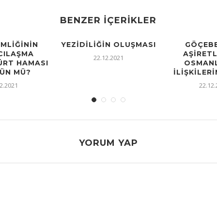
BENZER İÇERIKLER
IMLIĞININ
YEZIDILIĞIN OLUŞMASI
GÖÇEBE
CILAŞMA
AŞIRETL
22.12.2021
KÜRT HAMASI
OSMANL
ÜN MÜ?
İLIŞKILERI
2.2021
22.12
YORUM YAP