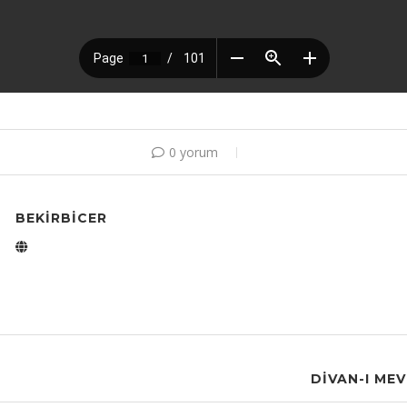
0 yorum
BEKIRBICER
DIVAN-I ME