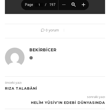
0 yorum
BEKIRBICER
önceki yazı
RIZA TALABÂNI
sonraki yazı
HELÎM YÛSİV’IN EDEBİ DÜNYASINDA