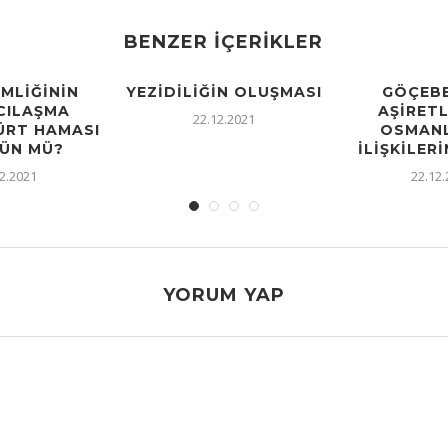
BENZER İÇERIKLER
IMLIĞININ
YEZIDILIĞIN OLUŞMASI
GÖÇEBE
CILAŞMA
AŞIRETL
22.12.2021
KÜRT HAMASI
OSMANL
ÜN MÜ?
İLIŞKILERI
2.2021
22.12
YORUM YAP