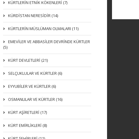
KÜRTLERIN ETNIK KÖKENLERI (7)
KÜRDİSTAN NERESİDİR (14)
KÜRTLERİN MÜSLÜMAN OLMALARI (11)
EMEVİLER VE ABBASİLER DEVRİNDE KÜRTLER
(5)
KÜRT DEVLETLERİ (21)
SELÇUKLULAR VE KÜRTLER (6)
EYYUBİLER VE KÜRTLER (6)
OSMANLILAR VE KÜRTLER (16)
KÜRT AŞİRETLERİ (17)
KÜRT EMİRLİKLERİ (8)
KÜRT ŞEHİRLERİ (11)