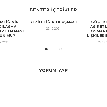
BENZER İÇERIKLER
IMLIĞININ
YEZIDILIĞIN OLUŞMASI
GÖÇEBE
CILAŞMA
AŞIRETL
22.12.2021
KÜRT HAMASI
OSMANL
ÜN MÜ?
İLIŞKILERI
2.2021
22.12
YORUM YAP