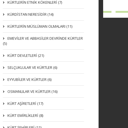
KÜRTLERIN ETNIK KÖKENLERI (7)
KÜRDİSTAN NERESİDİR (14)
KÜRTLERİN MÜSLÜMAN OLMALARI (11)
EMEVİLER VE ABBASİLER DEVRİNDE KÜRTLER
(5)
KÜRT DEVLETLERİ (21)
SELÇUKLULAR VE KÜRTLER (6)
EYYUBİLER VE KÜRTLER (6)
OSMANLILAR VE KÜRTLER (16)
KÜRT AŞİRETLERİ (17)
KÜRT EMİRLİKLERİ (8)
KÜRT ŞEHİRLERİ (11)