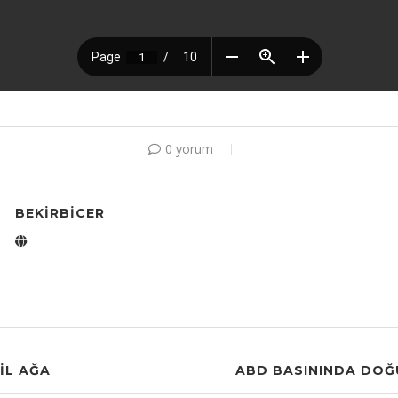
0 yorum
BEKIRBICER
IL AĞA
ABD BASININDA DOĞ