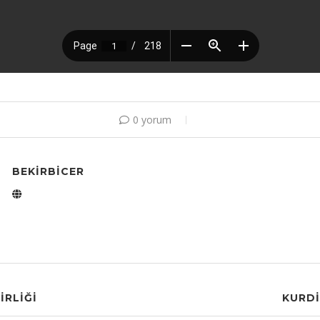
0 yorum
BEKIRBICER
IRLIĞI
KURDI