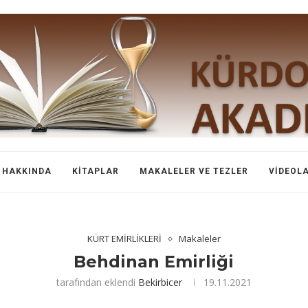
HAKKINDA
KITAPLAR
MAKALELER VE TEZLER
VIDEOL
KÜRT EMİRLİKLERİ
Makaleler
Behdinan Emirliği
tarafından eklendi
Bekirbicer
19.11.2021