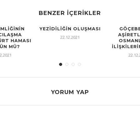
BENZER İÇERIKLER
IMLIĞININ
YEZIDILIĞIN OLUŞMASI
GÖÇEBE
CILAŞMA
AŞIRETL
22.12.2021
KÜRT HAMASI
OSMANL
ÜN MÜ?
İLIŞKILERI
2.2021
22.12
YORUM YAP