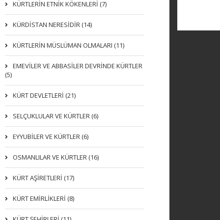
KÜRTLERIN ETNIK KÖKENLERI (7)
KÜRDİSTAN NERESİDİR (14)
KÜRTLERİN MÜSLÜMAN OLMALARI (11)
EMEVİLER VE ABBASİLER DEVRİNDE KÜRTLER
(5)
KÜRT DEVLETLERİ (21)
SELÇUKLULAR VE KÜRTLER (6)
EYYUBİLER VE KÜRTLER (6)
OSMANLILAR VE KÜRTLER (16)
KÜRT AŞİRETLERİ (17)
KÜRT EMİRLİKLERİ (8)
KÜRT ŞEHİRLERİ (11)