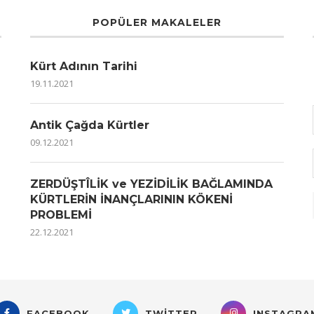
POPÜLER MAKALELER
Kürt Adının Tarihi
19.11.2021
Antik Çağda Kürtler
09.12.2021
ZERDÜŞTÎLİK ve YEZİDİLİK BAĞLAMINDA
KÜRTLERİN İNANÇLARININ KÖKENİ
PROBLEMİ
22.12.2021
FACEBOOK
TWITTER
INSTAGRA