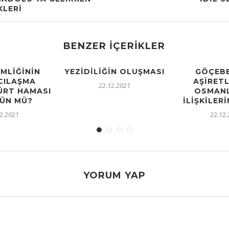
KLERI
BENZER İÇERIKLER
IMLIĞININ
YEZIDILIĞIN OLUŞMASI
GÖÇEBE
CILAŞMA
AŞIRETL
22.12.2021
KÜRT HAMASI
OSMANL
ÜN MÜ?
İLIŞKILERI
2.2021
22.12
YORUM YAP