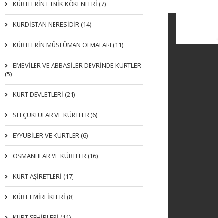
KÜRTLERIN ETNIK KÖKENLERI (7)
KÜRDİSTAN NERESİDİR (14)
KÜRTLERİN MÜSLÜMAN OLMALARI (11)
EMEVİLER VE ABBASİLER DEVRİNDE KÜRTLER
(5)
KÜRT DEVLETLERİ (21)
SELÇUKLULAR VE KÜRTLER (6)
EYYUBİLER VE KÜRTLER (6)
OSMANLILAR VE KÜRTLER (16)
KÜRT AŞİRETLERİ (17)
KÜRT EMİRLİKLERİ (8)
KÜRT ŞEHİRLERİ (11)