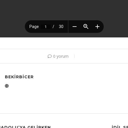
0 yorum
BEKIRBICER
NADOLU’YA GELIRKEN
İDIL 