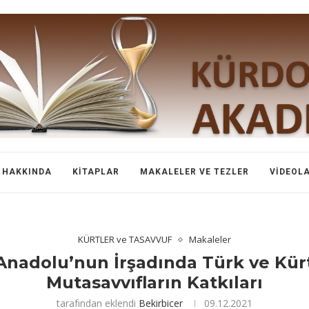
HAKKINDA
KITAPLAR
MAKALELER VE TEZLER
VIDEOL
KÜRTLER ve TASAVVUF
Makaleler
Anadolu’nun İrşadında Türk ve Kür
Mutasavvıfların Katkıları
tarafından eklendi
Bekirbicer
09.12.2021