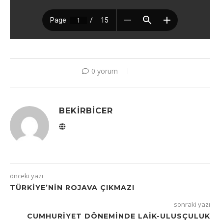
0 yorum
BEKIRBICER
önceki yazı
TÜRKIYE’NIN ROJAVA ÇIKMAZI
sonraki yazı
CUMHURIYET DÖNEMINDE LAIK-ULUSÇULUK