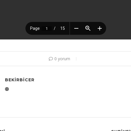
0 yorum
BEKIRBICER