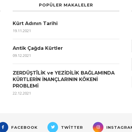
POPÜLER MAKALELER
Kürt Adının Tarihi
19.11.2021
Antik Çağda Kürtler
09.12.2021
ZERDÜŞTÎLİK ve YEZİDİLİK BAĞLAMINDA
KÜRTLERİN İNANÇLARININ KÖKENİ
PROBLEMİ
22.12.2021
FACEBOOK
TWITTER
INSTAGRA