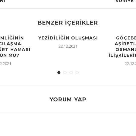
NI
SURIYE
BENZER İÇERIKLER
IMLIĞININ
YEZIDILIĞIN OLUŞMASI
GÖÇEBE
CILAŞMA
AŞIRETL
22.12.2021
KÜRT HAMASI
OSMANL
ÜN MÜ?
İLIŞKILERI
2.2021
22.12
YORUM YAP