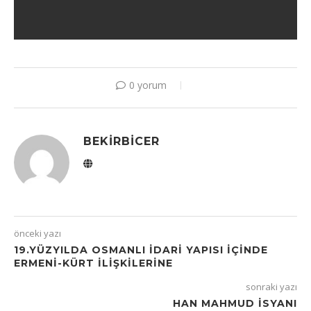
0 yorum
BEKIRBICER
önceki yazı
19.YÜZYILDA OSMANLI İDARİ YAPISI İÇİNDE
ERMENİ-KÜRT İLİŞKİLERİNE
sonraki yazı
HAN MAHMUD İSYANI